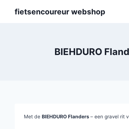
Skip
fietsencoureur webshop
to
content
BIEHDURO Flander
Met de
BIEHDURO Flanders
– een gravel rit