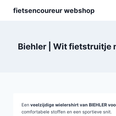
Skip
fietsencoureur webshop
to
content
Biehler | Wit fietstruit
Een
veelzijdige wielershirt van BIEHLER vo
comfortabele stoffen en een sportieve snit.