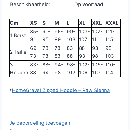
Beschikbaarheid:
Op voorraad
Cm
XS
S
M
L
XL
XXL
XXXL
85-
91-
95-
99-
103-
107-
111-
1 Borst
91
95
99
103
107
111
115
69-
73-
78-
83-
88-
93-
98-
2 Taille
73
78
83
88
93
98
103
3
83-
88-
94-
98-
102-
106-
110-
Heupen
88
94
98
102
106
110
114
*
Home
Gravel Zipped Hoodie – Raw Sienna
Je beoordeling toevoegen