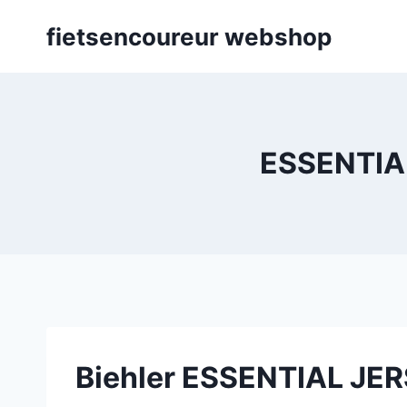
Skip
fietsencoureur webshop
to
content
ESSENTIAL
Biehler ESSENTIAL JE