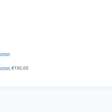
Women
Women
€130,00