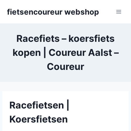
Skip
fietsencoureur webshop
to
content
Racefiets – koersfiets
kopen | Coureur Aalst –
Coureur
Racefietsen |
Koersfietsen