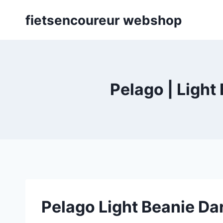
Skip
fietsencoureur webshop
to
content
Pelago | Light
Pelago Light Beanie Da