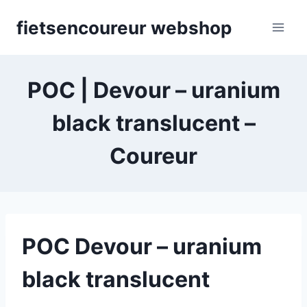
Skip
fietsencoureur webshop
to
content
POC | Devour – uranium
black translucent –
Coureur
POC Devour – uranium
black translucent