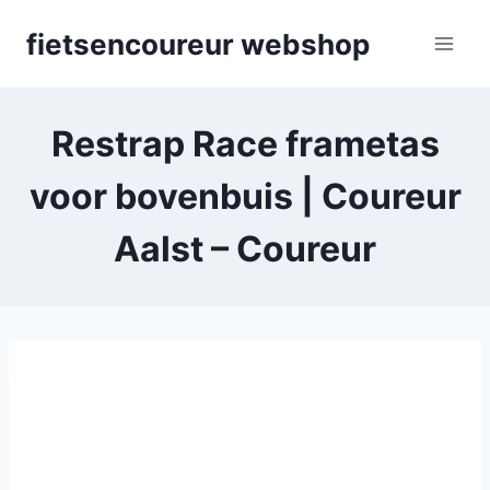
Skip
fietsencoureur webshop
to
content
Restrap Race frametas
voor bovenbuis | Coureur
Aalst – Coureur