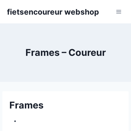
Skip
fietsencoureur webshop
to
content
Frames – Coureur
Frames