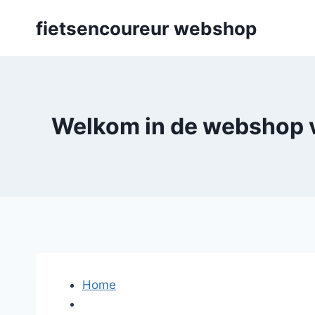
Skip
fietsencoureur webshop
to
content
Welkom in de webshop va
Home