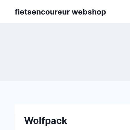
Skip
fietsencoureur webshop
to
content
Wolfpack