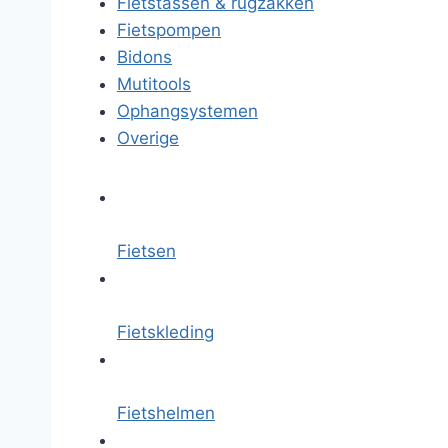
Fietstassen & rugzakken
Fietspompen
Bidons
Mutitools
Ophangsystemen
Overige
Fietsen
Fietskleding
Fietshelmen