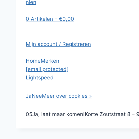
nl
en
0 Artikelen – €0,00
Mijn account / Registreren
Home
Merken
[email protected]
Lightspeed
Ja
Nee
Meer over cookies »
0
5
Ja, laat maar komen!
Korte Zoutstraat 8 – 