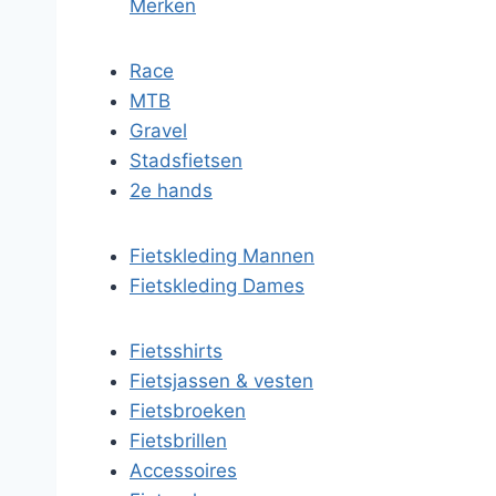
Merken
Race
MTB
Gravel
Stadsfietsen
2e hands
Fietskleding Mannen
Fietskleding Dames
Fietsshirts
Fietsjassen & vesten
Fietsbroeken
Fietsbrillen
Accessoires