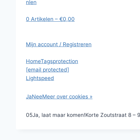
nl
en
0 Artikelen – €0,00
Mijn account / Registreren
Home
Tags
protection
[email protected]
Lightspeed
Ja
Nee
Meer over cookies »
0
5
Ja, laat maar komen!
Korte Zoutstraat 8 – 